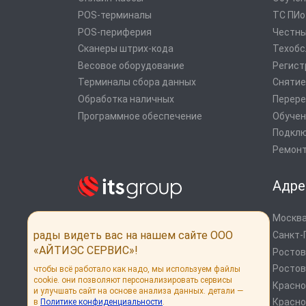
POS-терминалы
ТС ПИ
POS-периферия
Честны
Сканеры штрих-кода
Техобс
Весовое оборудование
Регист
Терминалы сбора данных
Снятие
Обработка наличных
Перере
Программное обеспечение
Обучен
Подклю
Ремонт
Адре
Москва
Системы автоматизации от экспертов
рынка
рады видеть вас на нашем сайте ООО
Санкт-
Дистрибуция POS оборудования
«АЙТИЭС СЕРВИС»!
Ростов
Онлайн кассы
Ростов
чтобы всё работало как надо, мы используем файлы
cookie. они позволяют персонализировать сервисы
Россия, г. Москва, ул. Выборгская, 16,
Красн
и улучшать сайт на основе анализа данных. детали —
стр. 1
Красно
в
Политике конфиденциальности
.