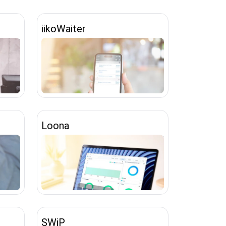
iikoWaiter
Loona
SWiP