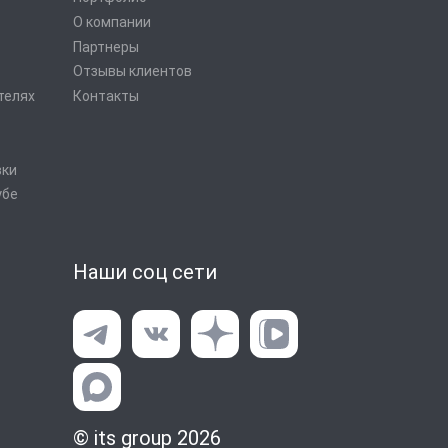
О компании
Партнеры
Отзывы клиентов
телях
Контакты
вки
убе
Наши соц сети
© its group 2026