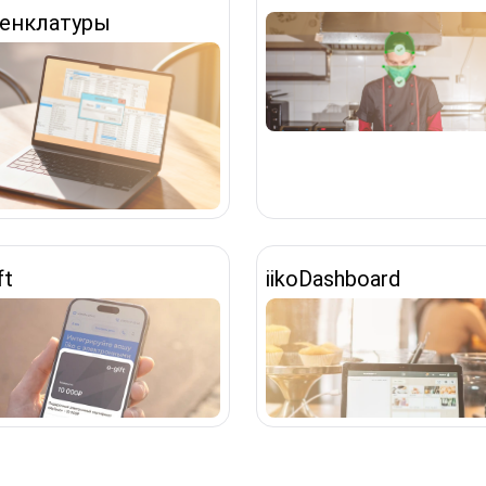
енклатуры
ft
iikoDashboard