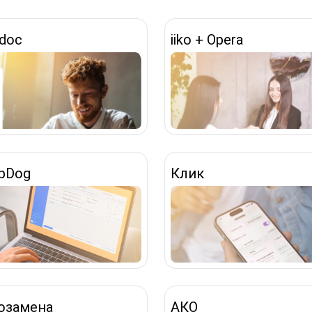
-doc
iiko + Opera
pDog
Клик
озамена
АКО