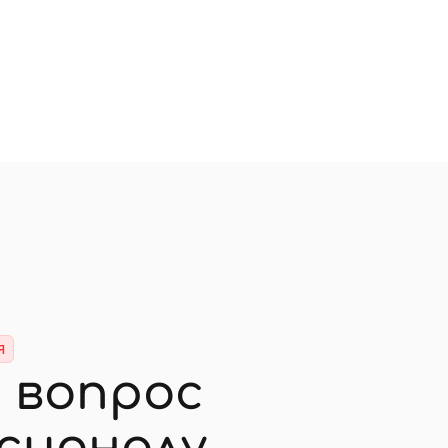
я
 вопрос
сионалу