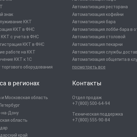
оТ
Автоматизация ресторана
й знак
Автоматизация кофейни
луживание ККТ
Автоматизация бара
рация ККТ в ФНС
Автоматизация лобби-бара в о
 ККТ с учета в ФНС
Автоматизация столовой
гистрация ККТ в ФНС
Автоматизация пекарни
ие работе на ККТ
Автоматизация службы доста
чение ККТ к 1С
Автоматизация общепита в кл
 торгового оборудования
посмотреть все
са в регионах
Контакты
 и Московская область
Отдел продаж
+7 (800) 500-64-94
Петербург
-на-Дону
Техническая поддержка
+7 (800) 555-90-84
ская область
одар
дарский край