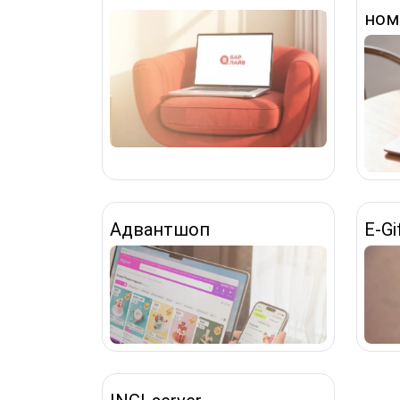
ном
Адвантшоп
E-Gi