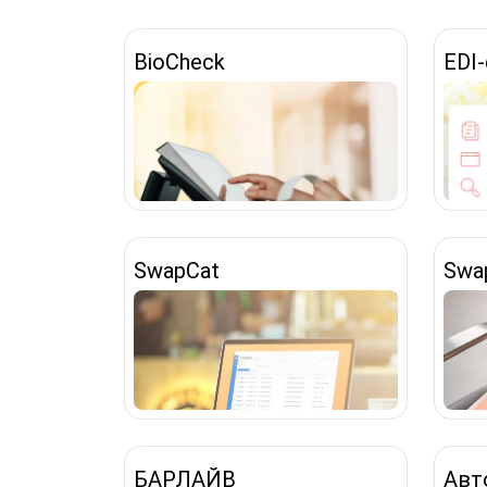
BioCheck
EDI
SwapCat
Swa
БАРЛАЙВ
Авт