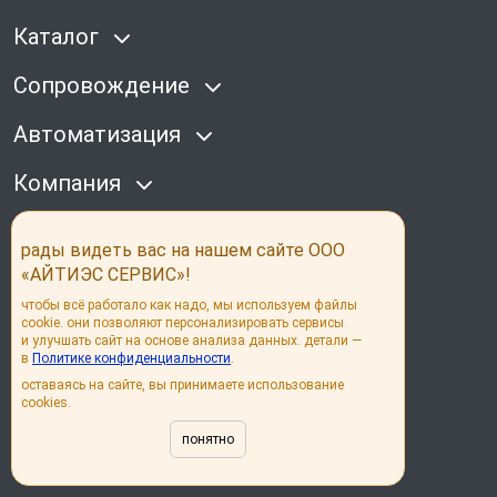
Каталог
Сопровождение
Автоматизация
Компания
Наши соц сети
рады видеть вас на нашем сайте ООО
«АЙТИЭС СЕРВИС»!
чтобы всё работало как надо, мы используем файлы
cookie. они позволяют персонализировать сервисы
и улучшать сайт на основе анализа данных. детали —
в
Политике конфиденциальности
.
© its group 2026
оставаясь на сайте, вы принимаете использование
cookies.
Политика конфиденциальности
Согласие на обработку персональных данных
понятно