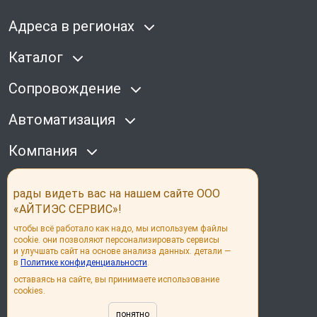
Адреса в регионах
Каталог
Сопровождение
Автоматизация
Компания
Наши соц сети
рады видеть вас на нашем сайте ООО
«АЙТИЭС СЕРВИС»!
чтобы всё работало как надо, мы используем файлы
cookie. они позволяют персонализировать сервисы
и улучшать сайт на основе анализа данных. детали —
в
Политике конфиденциальности
.
© its group 2026
оставаясь на сайте, вы принимаете использование
cookies.
Политика конфиденциальности
Согласие на обработку персональных данных
понятно