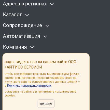
Адреса в регионах
Каталог
Сопровождение
Автоматизация
Компания
Наши соц сети
рады видеть вас на нашем сайте ООО
«АЙТИЭС СЕРВИС»!
чтобы всё работало как надо, мы используем файлы
cookie. они позволяют персонализировать сервисы
и улучшать сайт на основе анализа данных. детали —
в
Политике конфиденциальности
.
© its group 2026
оставаясь на сайте, вы принимаете использование
cookies.
Политика конфиденциальности
Согласие на обработку персональных данных
понятно