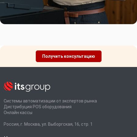
Получить консультацию
Системы автоматизации от экспертов рынка
Дистрибуция POS оборудования
Онлайн кассы
Россия, г. Москва, ул. Выборгская, 16, стр. 1