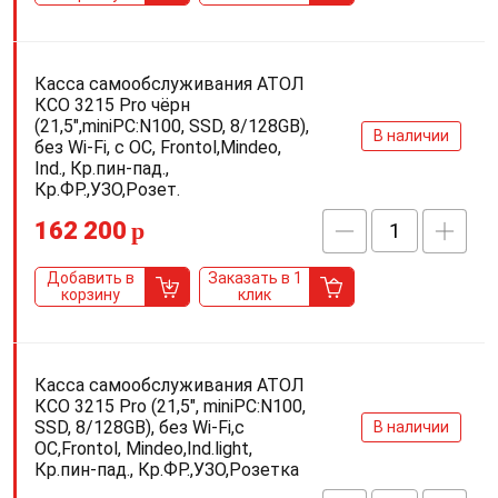
Касса самообслуживания АТОЛ
КСО 3215 Pro чёрн
(21,5",miniPC:N100, SSD, 8/128GB),
В наличии
без Wi-Fi, c ОС, Frontol,Mindeo,
Ind., Кр.пин-пад.,
Кр.ФР.,УЗО,Розет.
162 200
p
Добавить в
Заказать в 1
корзину
клик
Касса самообслуживания АТОЛ
КСО 3215 Pro (21,5", miniPC:N100,
SSD, 8/128GB), без Wi-Fi,с
В наличии
ОС,Frontol, Mindeo,Ind.light,
Кр.пин-пад., Кр.ФР.,УЗО,Розетка