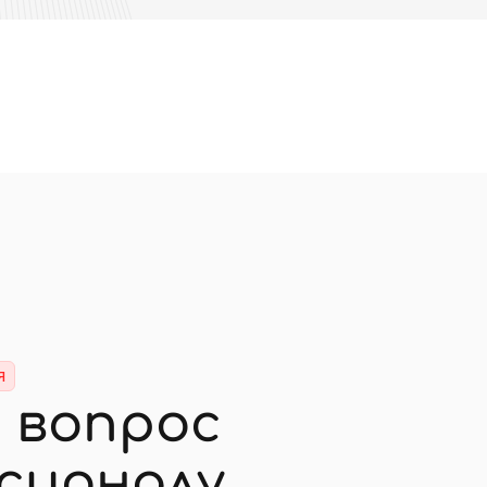
я
 вопрос
сионалу