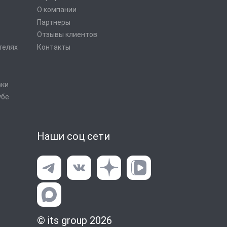
О компании
Партнеры
Отзывы клиентов
телях
Контакты
вки
убе
Наши соц сети
© its group 2026