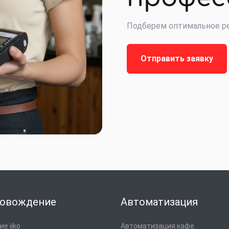
Подберем оптимальное ре
Отправить заявку
овождение
Автоматизация
е iiko
Автоматизация кафе