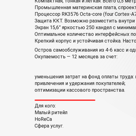
Компактная, тонкая и легкая. Всего 0,5 ме
Промышленная материнская плата, спроект
Процессор RK3576 Octa-core (four Cortex-A72
Защита ККТ. Возможно разместить внутри 
Экран 15,6” яркостью 250 кандел с миним
Оптимальное количество интерфейсных п
Крепкий корпус и устойчивая стойка. Наст
Остров самообслуживания из 4-6 касс и о
Окупаемость — 12 месяцев за счет:
уменьшения затрат на фонд оплаты труда: 
привлечения и удержания покупателей;
оптимизации кассового пространства.
Для кого:
Малый ритейл
HoReCa
Сфера услуг.