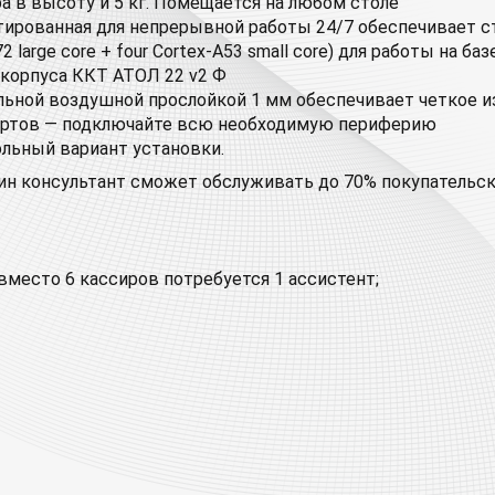
тра в высоту и 5 кг. Помещается на любом столе
ированная для непрерывной работы 24/7 обеспечивает с
 large core + four Cortex-A53 small core) для работы на баз
корпуса ККТ АТОЛ 22 v2 Ф
альной воздушной прослойкой 1 мм обеспечивает четкое
ортов — подключайте всю необходимую периферию
ольный вариант установки.
дин консультант сможет обслуживать до 70% покупательс
вместо 6 кассиров потребуется 1 ассистент;