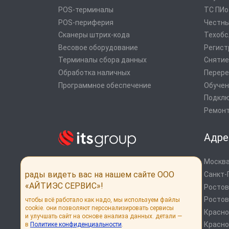
POS-терминалы
ТС ПИ
POS-периферия
Честны
Сканеры штрих-кода
Техобс
Весовое оборудование
Регист
Терминалы сбора данных
Снятие
Обработка наличных
Перере
Программное обеспечение
Обучен
Подклю
Ремонт
Адре
Москва
Системы автоматизации от экспертов
рынка
рады видеть вас на нашем сайте ООО
Санкт-
Дистрибуция POS оборудования
«АЙТИЭС СЕРВИС»!
Ростов
Онлайн кассы
Ростов
чтобы всё работало как надо, мы используем файлы
cookie. они позволяют персонализировать сервисы
Россия, г. Москва, ул. Выборгская, 16,
Красн
и улучшать сайт на основе анализа данных. детали —
стр. 1
Красно
в
Политике конфиденциальности
.