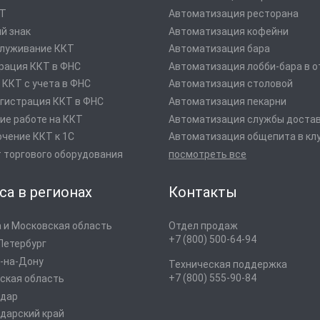
оТ
Автоматизация ресторана
й знак
Автоматизация кофейни
луживание ККТ
Автоматизация бара
рация ККТ в ФНС
Автоматизация лобби-бара в о
 ККТ с учета в ФНС
Автоматизация столовой
гистрация ККТ в ФНС
Автоматизация пекарни
ие работе на ККТ
Автоматизация службы доста
чение ККТ к 1С
Автоматизация общепита в кл
 торгового оборудования
посмотреть все
са в регионах
Контакты
 и Московская область
Отдел продаж
+7 (800) 500-64-94
Петербург
-на-Дону
Техническая поддержка
+7 (800) 555-90-84
ская область
одар
дарский край