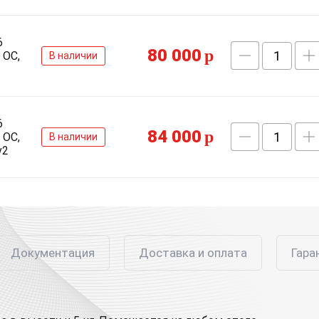
6
80 000
p
 ОС,
В наличии
6
84 000
p
 ОС,
В наличии
v2
Документация
Доставка и оплата
Гара