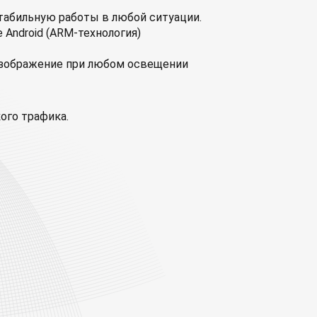
табильную работы в любой ситуации.
е Android (ARM-технология)
 изображение при любом освещении
кого трафика.