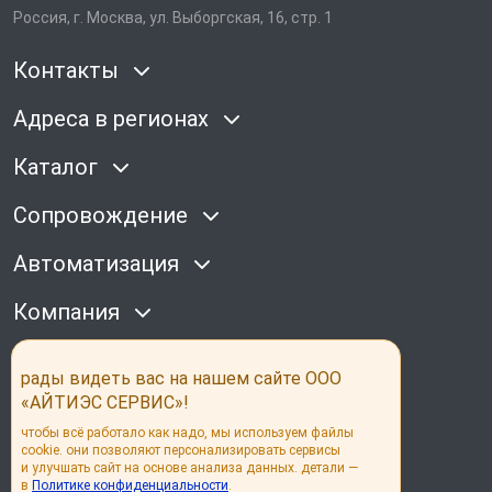
Россия, г. Москва, ул. Выборгская, 16, стр. 1
Контакты
Адреса в регионах
Каталог
Сопровождение
Автоматизация
Компания
Наши соц сети
рады видеть вас на нашем сайте ООО
«АЙТИЭС СЕРВИС»!
чтобы всё работало как надо, мы используем файлы
cookie. они позволяют персонализировать сервисы
и улучшать сайт на основе анализа данных. детали —
в
Политике конфиденциальности
.