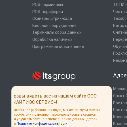
POS-терминалы
ТС ПИ
POS-периферия
Честны
Сканеры штрих-кода
Техобс
Весовое оборудование
Регист
Терминалы сбора данных
Снятие
Обработка наличных
Перере
Программное обеспечение
Обучен
Подклю
Ремонт
Адре
Москва
Системы автоматизации от экспертов
рынка
рады видеть вас на нашем сайте ООО
Санкт-
Дистрибуция POS оборудования
«АЙТИЭС СЕРВИС»!
Ростов
Онлайн кассы
Ростов
чтобы всё работало как надо, мы используем файлы
cookie. они позволяют персонализировать сервисы
Россия, г. Москва, ул. Выборгская, 16,
Красн
и улучшать сайт на основе анализа данных. детали —
стр. 1
Красно
в
Политике конфиденциальности
.