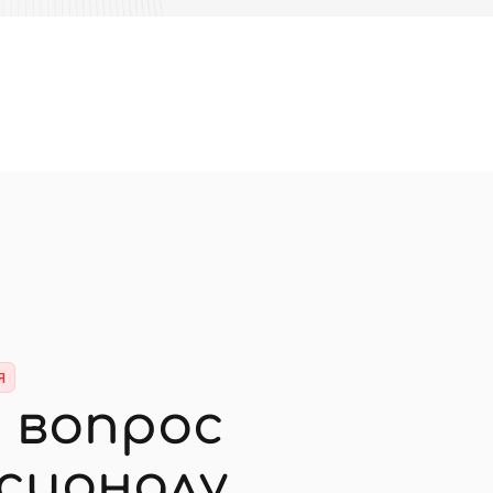
я
 вопрос
сионалу