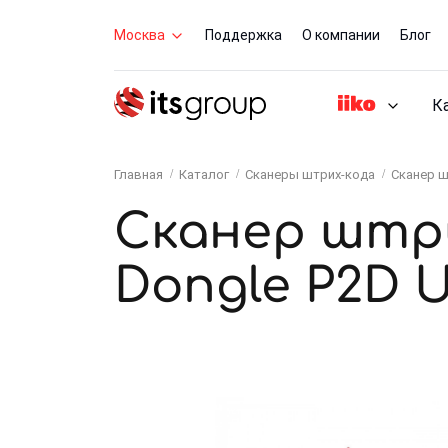
Москва
Поддержка
О компании
Блог
К
Главная
Каталог
Сканеры штрих-кода
Сканер ш
Сканер штри
Dongle P2D 