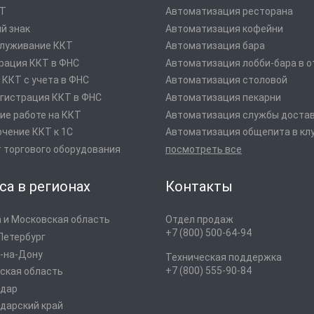
оТ
Автоматизация ресторана
й знак
Автоматизация кофейни
луживание ККТ
Автоматизация бара
рация ККТ в ФНС
Автоматизация лобби-бара в о
 ККТ с учета в ФНС
Автоматизация столовой
гистрация ККТ в ФНС
Автоматизация пекарни
ие работе на ККТ
Автоматизация службы доста
чение ККТ к 1С
Автоматизация общепита в кл
 торгового оборудования
посмотреть все
са в регионах
Контакты
 и Московская область
Отдел продаж
+7 (800) 500-64-94
Петербург
-на-Дону
Техническая поддержка
+7 (800) 555-90-84
ская область
одар
дарский край