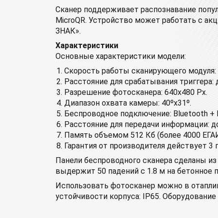
Сканер поддерживает распознавание попул
MicroQR. Устройство может работать с а
ЗНАК».
Характеристики
Основные характеристики модели:
Скорость работы сканирующего модуля: 
Расстояние для срабатывания триггера: 
Разрешение фотосканера: 640х480 Px.
Диапазон охвата камеры: 40ºx31º.
Беспроводное подключение: Bluetooth + B
Расстояние для передачи информации: до
Память объемом 512 Кб (более 4000 ЕГАИ
Гарантия от производителя действует 3 г
Панели беспроводного сканера сделаны из
выдержит 50 падений с 1.8 м на бетонное 
Использовать фотосканер можно в отаплива
устойчивости корпуса: IP65. Оборудование