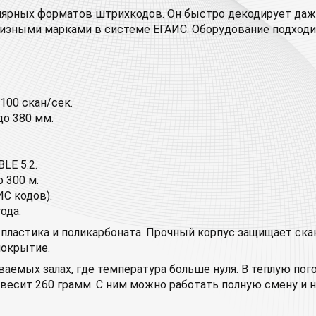
ярных форматов штрихкодов. Он быстро декодирует даже т
кцизными марками в системе ЕГАИС. Оборудование подход
100 скан/сек.
до 380 мм.
LE 5.2.
 300 м.
С кодов).
ода.
 пластика и поликарбоната. Прочный корпус защищает ск
покрытие.
емых залах, где температура больше нуля. В теплую погод
 весит 260 грамм. С ним можно работать полную смену и н