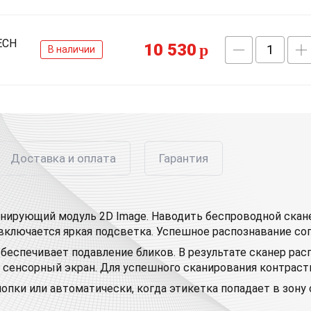
ECH
10 530
p
В наличии
Доставка и оплата
Гарантия
анирующий модуль 2D Image. Наводить беспроводной скан
включается яркая подсветка. Успешное распознавание с
 обеспечивает подавление бликов. В результате сканер р
ли сенсорный экран. Для успешного сканирования контрас
ки или автоматически, когда этикетка попадает в зону о