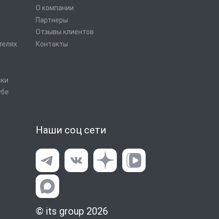
О компании
Партнеры
Отзывы клиентов
телях
Контакты
вки
убе
Наши соц сети
© its group 2026