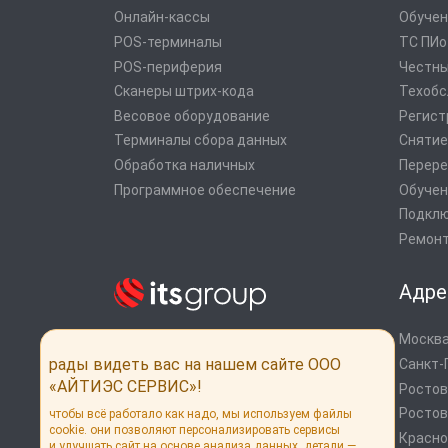
Онлайн-кассы
Обучени
POS-терминалы
ТС ПИ
POS-периферия
Честны
Сканеры штрих-кода
Техобс
Весовое оборудование
Регист
Терминалы сбора данных
Снятие
Обработка наличных
Перере
Программное обеспечение
Обучен
Подклю
Ремонт
Адре
Москва
Системы автоматизации от экспертов
рынка
рады видеть вас на нашем сайте ООО
Санкт-
Дистрибуция POS оборудования
«АЙТИЭС СЕРВИС»!
Ростов
Онлайн кассы
Ростов
чтобы всё работало как надо, мы используем файлы
cookie. они позволяют персонализировать сервисы
Россия, г. Москва, ул. Выборгская, 16,
Красн
и улучшать сайт на основе анализа данных. детали —