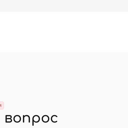
я
 вопрос