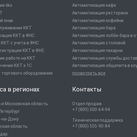
е iiko
Автоматизация кафе
оТ
Автоматизация ресторана
й знак
Автоматизация кофейни
луживание ККТ
Автоматизация бара
рация ККТ в ФНС
Автоматизация лобби-бара в о
 ККТ с учета в ФНС
Автоматизация столовой
гистрация ККТ в ФНС
Автоматизация пекарни
ие работе на ККТ
Автоматизация службы доста
чение ККТ к 1С
Автоматизация общепита в кл
 торгового оборудования
посмотреть все
са в регионах
Контакты
 и Московская область
Отдел продаж
+7 (800) 500-64-94
Петербург
-на-Дону
Техническая поддержка
+7 (800) 555-90-84
ская область
одар