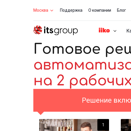
Москва
Поддержка
О компании
Блог
К
Готовое ре
автоматизац
на 2 рабочи
Решение вклю
1