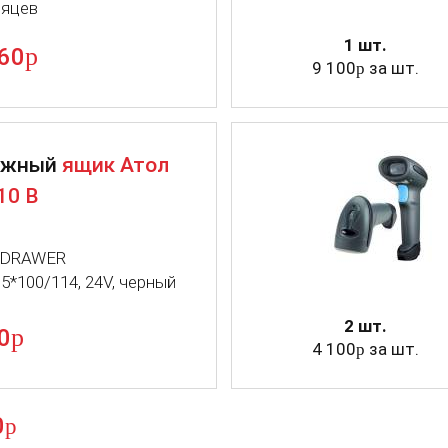
сяцев
1 шт.
p
60
9 100
за шт.
p
ежный
ящик Атол
10 B
 DRAWER
5*100/114, 24V, черный
2 шт.
p
0
4 100
за шт.
p
0
p