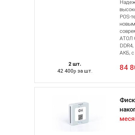
Надеж
высок
POS-т
новым
совре
АТОЛ O
DDR4, 
АКБ, c
2 шт.
84 8
42 400
за шт.
p
Фиск
нако
меся