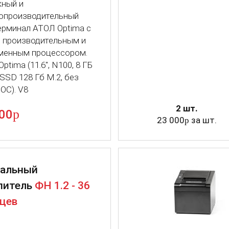
ный и
опроизводительный
ерминал АТОЛ Optima с
 производительным и
менным процессором.
ptima (11.6", N100, 8 ГБ
SSD 128 Гб M.2, без
 ОС). V8
2 шт.
p
00
23 000
за шт.
p
альный
питель
ФН 1.2 - 36
цев