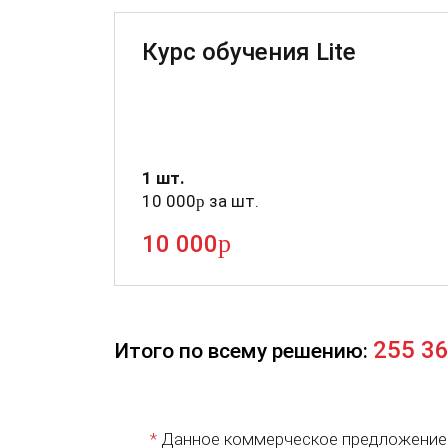
Курс обучения Lite
1 шт.
10 000
за шт.
p
p
10 000
255 3
Итого по всему решению:
*
Данное коммерческое предложение н