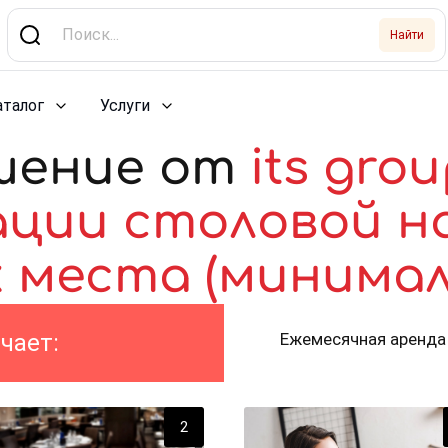
Найти
аталог
Услуги
шение от
its gro
ии столовой на 
х места (минимал
чает:
Ежемесячная аренда i
2