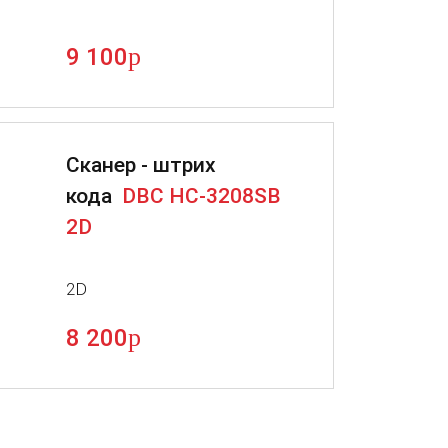
p
9 100
Сканер - штрих
кода
DBC HC-3208SB
2D
2D
p
8 200