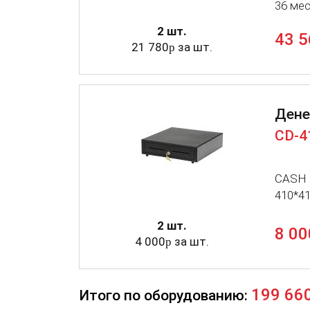
36 ме
2 шт.
43 5
21 780
за шт.
p
Ден
CD-4
CASH
410*41
2 шт.
8 00
4 000
за шт.
p
199 66
Итого по оборудованию: