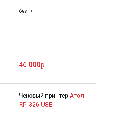
без ФН
p
46 000
Чековый принтер
Атол
RP-326-USE