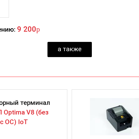
9 200
p
ению:
а также
орный терминал
 Optima V8 (без
c ОС) IoT