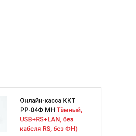
Онлайн-касса ККТ
РР-04Ф МН
Тёмный,
USB+RS+LAN, без
кабеля RS, без ФН)