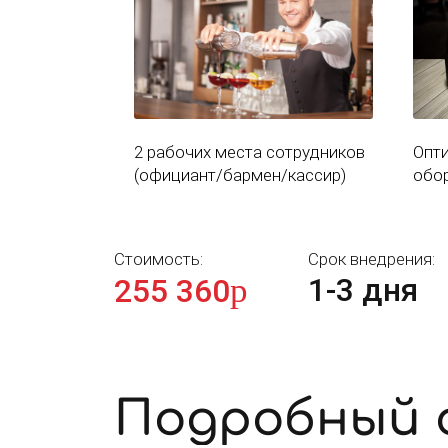
2 рабочих места сотрудников
Опт
(официант/бармен/кассир)
обо
Стоимость:
Срок внедрения:
p
1-3 дня
255 360
Подробный 